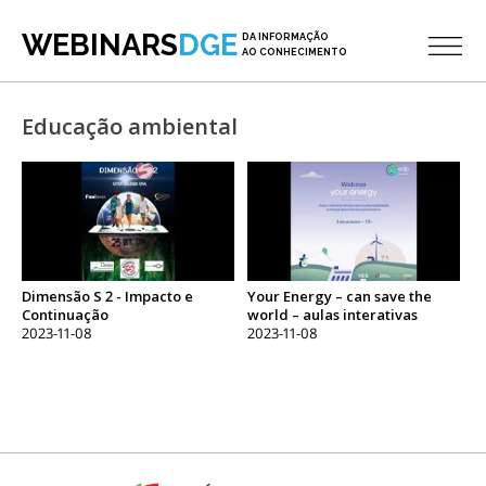
WEBINARS
DGE
DA INFORMAÇÃO
AO CONHECIMENTO
Educação ambiental
Dimensão S 2 - Impacto e
Your Energy – can save the
Continuação
world – aulas interativas
2023-11-08
2023-11-08