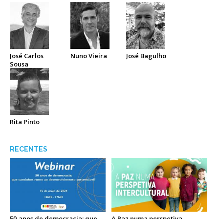
José Carlos
Nuno Vieira
José Bagulho
Sousa
Rita Pinto
RECENTES
50 anos de democracia: que
A Paz numa perspetiva