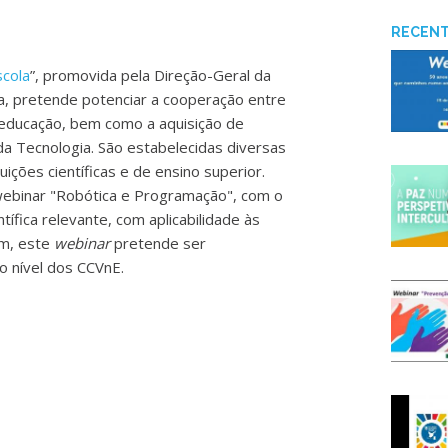
RECEN
scola
”, promovida pela Direção-Geral da
va, pretende potenciar a cooperação entre
 educação, bem como a aquisição de
da Tecnologia. São estabelecidas diversas
uições científicas e de ensino superior.
ebinar "Robótica e Programação", com o
ntífica relevante, com aplicabilidade às
im, este
webinar
pretende ser
ao nível dos CCVnE.