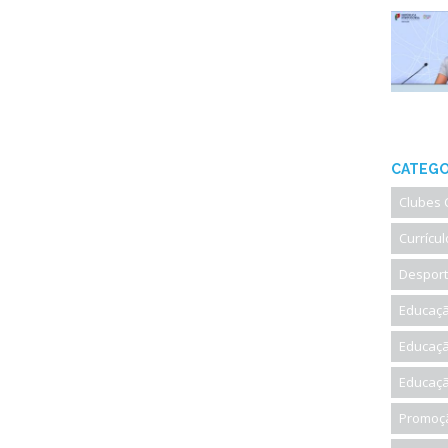
CATEGO
Clubes 
Currícul
Desport
Educaçã
Educaçã
Educaçã
Promoçã