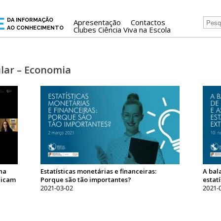
E
DA INFORMAÇÃO
Apresentação
Contactos
AO CONHECIMENTO
Clubes Ciência Viva na Escola
lar – Economia
na
Estatísticas monetárias e financeiras:
A bal
dicam
Porque são tão importantes?
estat
2021-03-02
2021-