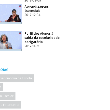
2018-02-09
Aprendizagens
Essenciais
2017-12-04
Perfil dos Alunos à
saída da escolaridade
obrigatória
2017-11-21
RIAS
Ciência Viva na Escola
o
o Escolar
o Financeira