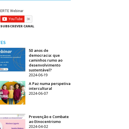
SUBSCREVER CANAL
TES
50 anos de
democracia: que
caminhos rumo ao
desenvolvimento
sustentável?
2024-06-19
A Paz numa perspetiva
intercultural
2024-06-07
Prevenção e Combate
ao Etnocentrismo
2024-04-02