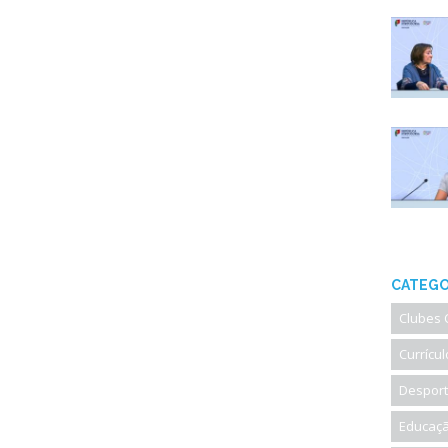
CATEGO
Clubes 
Currícul
Desport
Educaçã