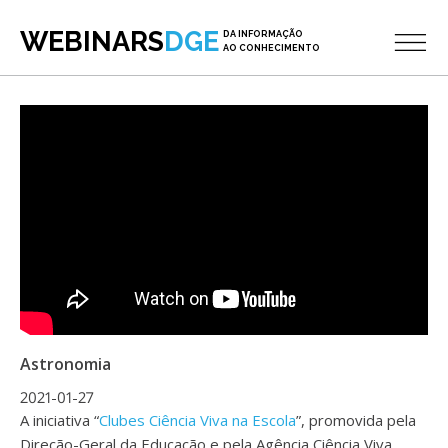
WEBINARS
DGE
DA INFORMAÇÃO
AO CONHECIMENTO
Astronomia
2021-01-27
A iniciativa “
Clubes Ciência Viva na Escola
”, promovida pela
Direção-Geral da Educação e pela Agência Ciência Viva,